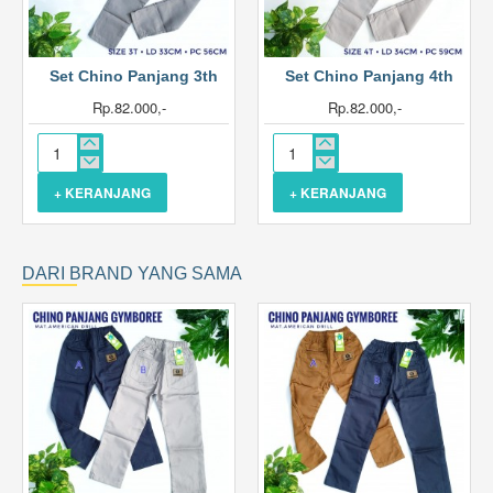
Stock Habis
Stock Habis
Baru
Baru
Set Chino Panjang 3th
Set Chino Panjang 4th
Hot
Hot
Rp.82.000,-
Rp.82.000,-
Set
Set
Chino
Chino
+ KERANJANG
+ KERANJANG
Panjang
Panjang
3th
4th
DARI BRAND YANG SAMA